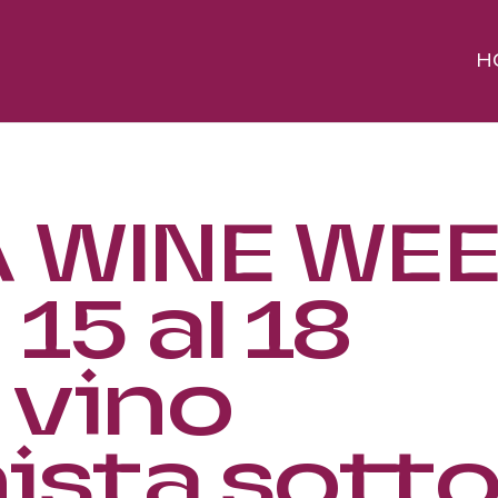
H
 WINE WE
 15 al 18
 vino
ista sott