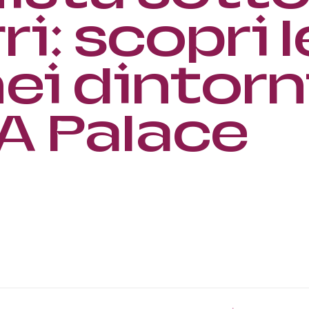
ri: scopri l
ei dintorn
A Palace