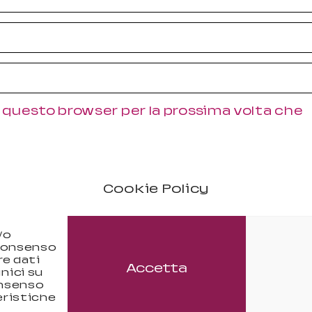
in questo browser per la prossima volta che
Cookie Policy
/o
 consenso
Seguici
re dati
Accetta
nici su
onsenso
eristiche