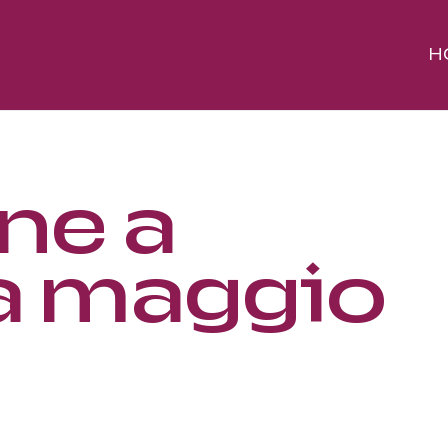
H
ne a
a maggio