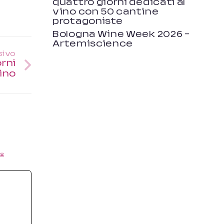
quattro giorni dedicati al
vino con 50 cantine
protagoniste
Bologna Wine Week 2026 –
Artemiscience
sivo
rni
vino
*